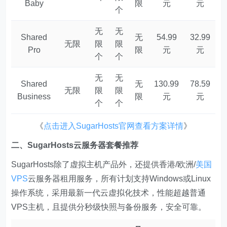
Baby
限
元
元
个
无
无
Shared
无
54.99
32.99
无限
限
限
Pro
限
元
元
个
个
无
无
Shared
无
130.99
78.59
无限
限
限
Business
限
元
元
个
个
《
点击进入SugarHosts官网查看方案详情
》
二、SugarHosts云服务器套餐推荐
SugarHosts除了虚拟主机产品外，还提供香港/欧洲/
美国
VPS
云服务器租用服务，所有计划支持Windows或Linux
操作系统，采用最新一代云虚拟化技术，性能超越普通
VPS主机，且提供分秒级快照与备份服务，安全可靠。