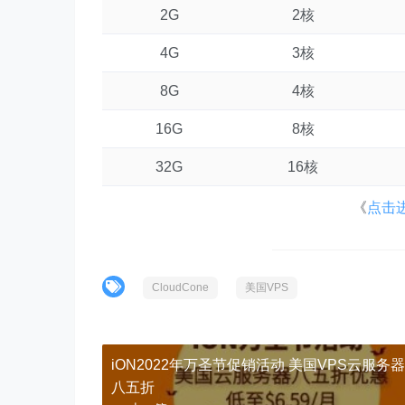
2G
2核
4G
3核
8G
4核
16G
8核
32G
16核
《
点击进
CloudCone
美国VPS
iON2022年万圣节促销活动 美国VPS云服务
八五折