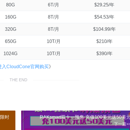
80G
6T/月
$29.25/年
160G
8T/月
$54.53/年
320G
8T/月
$104.99/年
650G
10T/月
$210/年
1024G
10T/月
$390/年
入CloudCone官网购买
》
THE END
器限时
RAKsmart双十一预售 充值100美元送50美
下一篇>