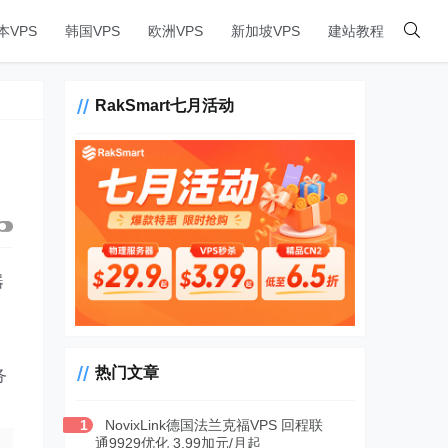
本VPS
韩国VPS
欧洲VPS
新加坡VPS
建站教程
RakSmart七月活动
器
，
热门文章
务
1
NovixLink德国法兰克福VPS 回程联
通9929优化 3.99加元/月起