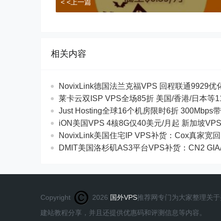
< <上一篇
相关内容
NovixLink德国法兰克福VPS 回程联通9929优化
莱卡云双ISP VPS全场85折 美国/香港/日本
Just Hosting全球16个机房限时6折 300Mb
iON美国VPS 4核8G仅40美元/月起 新加坡VP
NovixLink美国住宅IP VPS补货：Cox真家宽
DMIT美国洛杉矶AS3平台VPS补货：CN2 GIA
Copyright
2026
国外VPS
推荐网专门为大家整理关于美
建站教程分享，并且还提供优惠码和评测信息等内容。