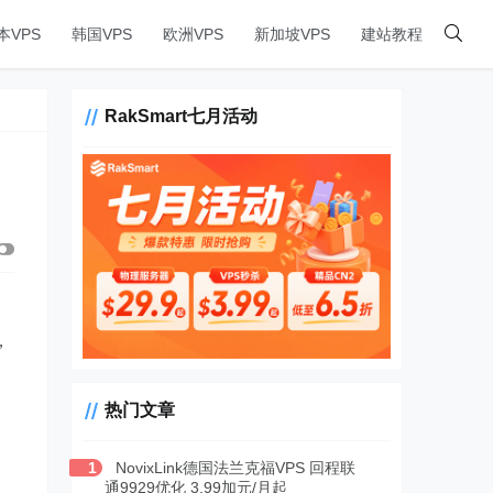
本VPS
韩国VPS
欧洲VPS
新加坡VPS
建站教程
RakSmart七月活动
，
热门文章
1
NovixLink德国法兰克福VPS 回程联
通9929优化 3.99加元/月起