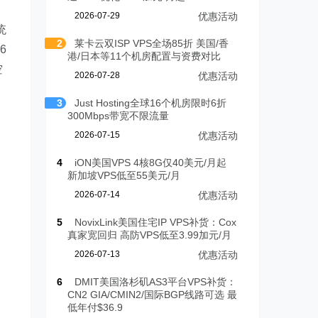
2026-07-29
优惠活动
统
2
莱卡云双ISP VPS全场85折 美国/香
6
港/日本等11个机房配置与资费对比
空
2026-07-28
优惠活动
3
Just Hosting全球16个机房限时6折
300Mbps带宽不限流量
2026-07-15
优惠活动
4
iON美国VPS 4核8G仅40美元/月起
新加坡VPS低至55美元/月
2026-07-14
优惠活动
5
NovixLink美国住宅IP VPS补货：Cox
真家宽回归 高防VPS低至3.99加元/月
2026-07-13
优惠活动
6
DMIT美国洛杉矶AS3平台VPS补货：
CN2 GIA/CMIN2/国际BGP线路可选 最
低年付$36.9