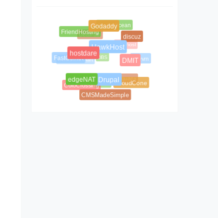
DigitalOcean
Godaddy
DediPath
FriendHosting
discuz
bluehost
BBS
HawkHost
Database Mart
buyvm
hostdare
FastComet
DMIT
Aquanx
Arvixe
CloudCone
ColoCrossing
edgeNAT
Drupal
CMSMadeSimple