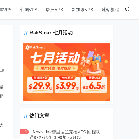
本VPS
韩国VPS
欧洲VPS
新加坡VPS
建站教程
RakSmart七月活动
量
菲
热门文章
大
1
NovixLink德国法兰克福VPS 回程联
通9929优化 3.99加元/月起