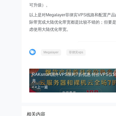
可升级）。
以上是对Megalayer菲律宾VPS线路和配
际带宽或大陆优化带宽都是比较不错的；但要
虑使用大陆优化带宽。
Megalayer
菲律宾vps
RAKsmart国外VPS限时7折优惠 特价VPS仅$0.
月
< <上一篇
相关内容