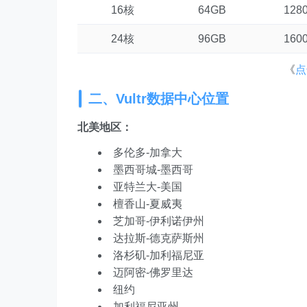
16核
64GB
128
24核
96GB
160
《
点
二、Vultr数据中心位置
北美地区：
多伦多-加拿大
墨西哥城-墨西哥
亚特兰大-美国
檀香山-夏威夷
芝加哥-伊利诺伊州
达拉斯-德克萨斯州
洛杉矶-加利福尼亚
迈阿密-佛罗里达
纽约
加利福尼亚州