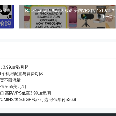
充值最高
RackNerd夏日赠品大放送 美国VPS低至$10.18/
下一篇>
 3.99加元/月起
等11个机房配置与资费对比
ps带宽不限流量
S低至55美元/月
回归 高防VPS低至3.99加元/月
/CMIN2/国际BGP线路可选 最低年付$36.9