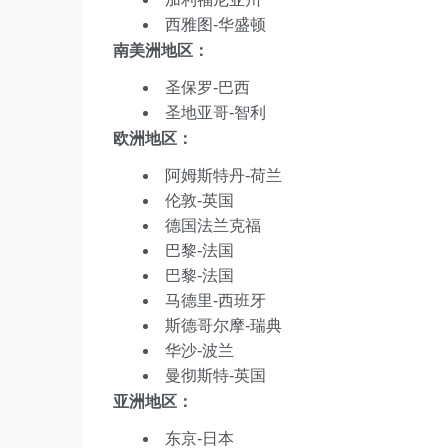
西雅图-华盛顿
南美洲地区：
圣保罗-巴西
圣地亚哥-智利
欧洲地区：
阿姆斯特丹-荷兰
伦敦-英国
德国法兰克福
巴黎-法国
巴黎-法国
马德里-西班牙
斯德哥尔摩-瑞典
华沙-波兰
曼彻斯特-英国
亚洲地区：
东京-日本