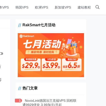
本VPS
韩国VPS
欧洲VPS
新加坡VPS
建站教程
RakSmart七月活动
新
等
热门文章
1
NovixLink德国法兰克福VPS 回程联
通9929优化 3.99加元/月起