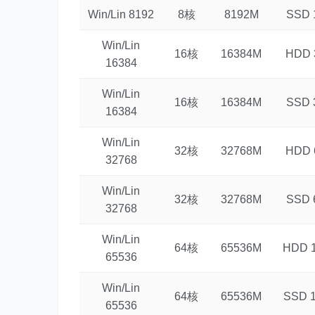
Win/Lin 8192
8核
8192M
SSD 
Win/Lin
16核
16384M
HDD 
16384
Win/Lin
16核
16384M
SSD 
16384
Win/Lin
32核
32768M
HDD 
32768
Win/Lin
32核
32768M
SSD 
32768
Win/Lin
64核
65536M
HDD 
65536
Win/Lin
64核
65536M
SSD 
65536