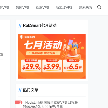
本VPS
韩国VPS
欧洲VPS
新加坡VPS
建站教程
RakSmart七月活动
需
热门文章
1
NovixLink德国法兰克福VPS 回程联
通9929优化 3.99加元/月起