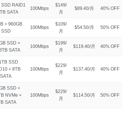
 SSD RAID1
$149/
100Mbps
$89.40/月
40% OFF
4TB SATA
月
B + 960GB
$109/
100Mbps
$54.50/月
50% OFF
SSD
月
GB SSD +
$199/
100Mbps
$119.40/月
40% OFF
8TB SATA
月
1TB SSD
$229/
D10 + 8TB
100Mbps
$137.40/月
40% OFF
月
SATA
GB SSD +
$229/
TB NVMe +
100Mbps
$114.50/月
50% OFF
月
TB SATA