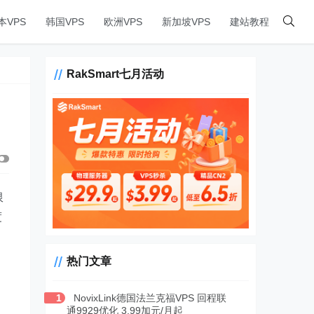
本VPS
韩国VPS
欧洲VPS
新加坡VPS
建站教程
RakSmart七月活动
限
度
热门文章
1
NovixLink德国法兰克福VPS 回程联
通9929优化 3.99加元/月起