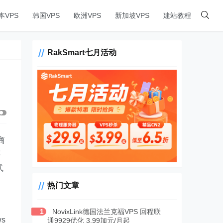
本VPS
韩国VPS
欧洲VPS
新加坡VPS
建站教程
RakSmart七月活动
商
还
式
热门文章
1
NovixLink德国法兰克福VPS 回程联
s
通9929优化 3.99加元/月起