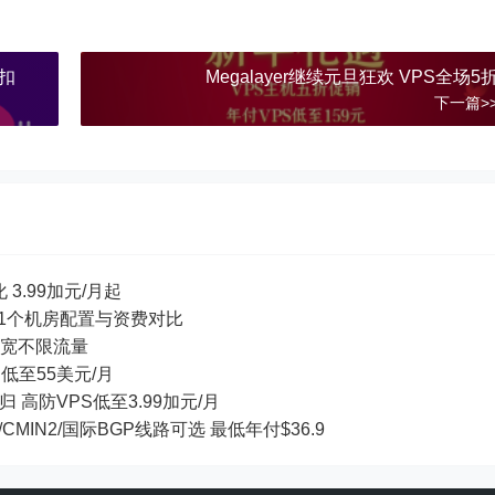
折扣
Megalayer继续元旦狂欢 VPS全场5
下一篇>
 3.99加元/月起
等11个机房配置与资费对比
ps带宽不限流量
S低至55美元/月
回归 高防VPS低至3.99加元/月
/CMIN2/国际BGP线路可选 最低年付$36.9