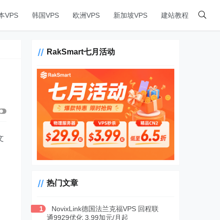
本VPS
韩国VPS
欧洲VPS
新加坡VPS
建站教程
RakSmart七月活动
文
热门文章
1
NovixLink德国法兰克福VPS 回程联
通9929优化 3.99加元/月起