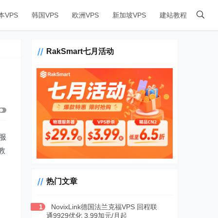
本VPS
韩国VPS
欧洲VPS
新加坡VPS
建站教程
RakSmart七月活动
服
教
热门文章
1
NovixLink德国法兰克福VPS 回程联
通9929优化 3.99加元/月起