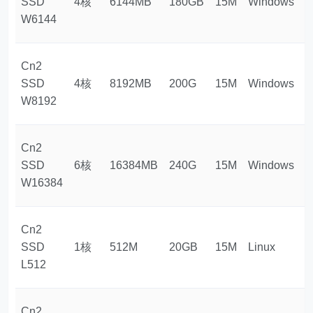
SSD
4核
6144MB
180GB
15M
Windows
$
W6144
Cn2
SSD
4核
8192MB
200G
15M
Windows
$
W8192
Cn2
SSD
6核
16384MB
240G
15M
Windows
$
W16384
Cn2
SSD
1核
512M
20GB
15M
Linux
$
L512
Cn2