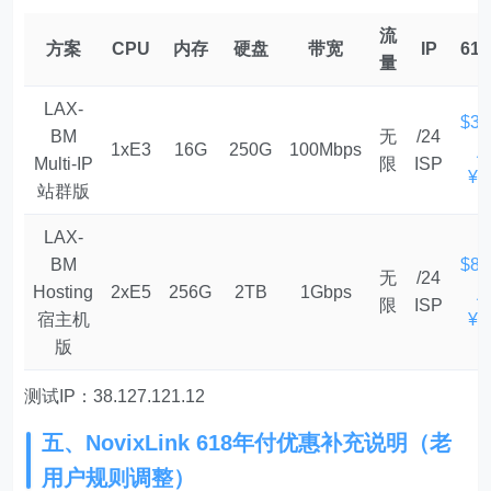
流
方案
CPU
内存
硬盘
带宽
IP
61
量
LAX-
$3
BM
无
/24
1xE3
16G
250G
100Mbps
Multi-IP
限
ISP
¥1
站群版
LAX-
BM
$8
无
/24
Hosting
2xE5
256G
2TB
1Gbps
限
ISP
宿主机
¥4
版
测试IP：38.127.121.12
五、NovixLink 618年付优惠补充说明（老
用户规则调整）