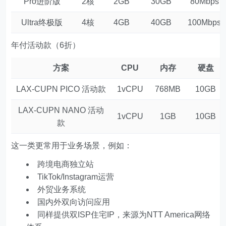
Pro进阶版
2核
2GB
30GB
80Mbps
Ultra终极版
4核
4GB
40GB
100Mbps
年付活动款（6折）
方案
CPU
内存
硬盘
LAX-CUPN PICO 活动款
1vCPU
768MB
10GB
LAX-CUPN NANO 活动
1vCPU
1GB
10GB
款
这一类更常用于业务场景，例如：
跨境电商独立站
TikTok/Instagram运营
外贸业务系统
国内外双向访问应用
同样提供双ISP住宅IP，来源为NTT America网络