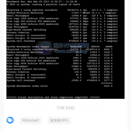
THE END
RAKsmart
新加坡VPS