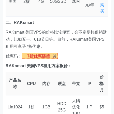
美国
2核
4G
50GSSD
20M
元/年
购
买
二、RAKsmart
RAKsmart 美国VPS的价格比较便宜，会不定期搞促销活
动，比如五一、618节日等。目前，RAKsmart美国VPS
租用可享受7折优惠。
优惠码：
7折优惠链接
RAKsmart 美国VPS租用方案报价：
价
产品名
CPU
内存
硬盘
带宽
IP
格/
称
月
大陆
HDD
Lin1024
1核
1GB
优化
1IP
$5
25G
10M