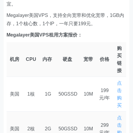
宜。
Megalayer美国VPS，支持全向宽带和优化宽带，1GB内
存，1个核心数，1个IP，一年只要199元。
Megalayer美国VPS租用方案报价：
购
买
机房
CPU
内存
硬盘
宽带
价格
链
接
点
199
击
美国
1核
1G
50GSSD
10M
元/年
购
买
点
299
击
美国
2核
2G
50GSSD
10M
元/年
购