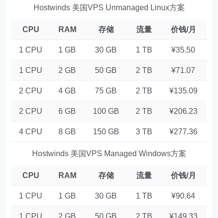
Hostwinds 美国VPS Unmanaged Linux方案
CPU
RAM
存储
流量
价钱/月
1 CPU
1 GB
30 GB
1 TB
¥35.50
1 CPU
2 GB
50 GB
2 TB
¥71.07
2 CPU
4 GB
75 GB
2 TB
¥135.09
2 CPU
6 GB
100 GB
2 TB
¥206.23
4 CPU
8 GB
150 GB
3 TB
¥277.36
Hostwinds 美国VPS Managed Windows方案
CPU
RAM
存储
流量
价钱/月
1 CPU
1 GB
30 GB
1 TB
¥90.64
1 CPU
2 GB
50 GB
2 TB
¥149.33