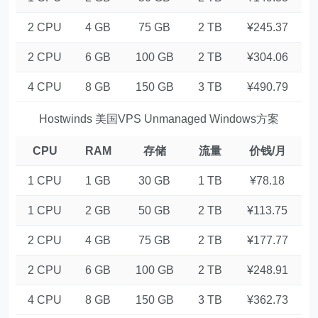
2 CPU
4 GB
75 GB
2 TB
¥245.37
2 CPU
6 GB
100 GB
2 TB
¥304.06
4 CPU
8 GB
150 GB
3 TB
¥490.79
Hostwinds 美国VPS Unmanaged Windows方案
CPU
RAM
存储
流量
价钱/月
1 CPU
1 GB
30 GB
1 TB
¥78.18
1 CPU
2 GB
50 GB
2 TB
¥113.75
2 CPU
4 GB
75 GB
2 TB
¥177.77
2 CPU
6 GB
100 GB
2 TB
¥248.91
4 CPU
8 GB
150 GB
3 TB
¥362.73