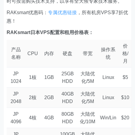
时可按需购买技术支持，以享有全天候专家技术服务。
RAKsmart优惠码：
专属优惠链接
，所有机房VPS享7折优
惠！
RAKsmart日本VPS配置和租用价格表：
价
产品
操作系
CPU
内存
硬盘
带宽
格/
名称
统
月
JP
25GB
大陆优
1核
1GB
Linux
$5
1024
HDD
化/5M
JP
40GB
大陆优
2核
2GB
Linux
$10
2048
HDD
化/5M
JP
80GB
大陆优
4核
4GB
Win/Lin
$20
4096
HDD
化/10M
JP
100GB
大陆优