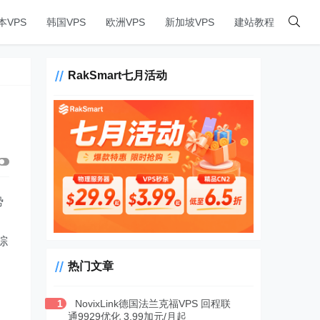
本VPS
韩国VPS
欧洲VPS
新加坡VPS
建站教程
RakSmart七月活动
势
综
热门文章
1
NovixLink德国法兰克福VPS 回程联
通9929优化 3.99加元/月起