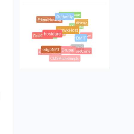
DigitalOcean
DediPath
Godaddy
FriendHosting
bluehost
discuz
BBS
Database Mart
HawkHost
buyvm
FastComet
hostdare
DMIT
Aquanx
Arvixe
ColoCrossing
CloudCone
edgeNAT
Drupal
CMSMadeSimple